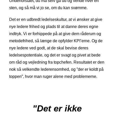
Underforstået, du må selv gå ud og vende hver en
sten, og så må vi jo se, om du kan svømme.
Det er en udbredt ledelseskultur, at vi ønsker at give
nye ledere frihed og plads til at danne deres egne
indtryk. Vi er forhippede på at give dem råderum og
metodefrihed, så længe de opfylder KPI’erne. Og de
nye ledere ved godt, at de skal bevise deres
ledelsespotentiale, og det er svagt og pivet at bede
om råd og vejledning fra topchefen. Resultatet er den
nok så velkendte lederensomhed, og ”der er koldt på
toppen”, hvor man ruger alene med problemerne.
"Det er ikke