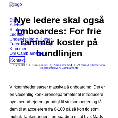
Nye ledere skal også
Start
Ydelser
onboardes: For frie
Strategi
Ledelse
Undervisning & Kurser
rammer koster på
Foredrag & Facilitering
Klummer
bundlinjen
Om Cambiamento
Kontakt
7. juni 2017
|
Om
Ledelse
,
HR
,
Arbejdsmarked
|
Af
Allan J. Christensen,
ledelsesrådgiver i Cambiamento
Virksomheder satser massivt på onboarding. Det er
en væsentlig konkurrenceparameter at introducere
nye medarbejdere grundigt til virksomheden og få
dem til at accelerere fra 0-100 på så kort tid som
muligt. Tankegangen i onboarding er, at hvis Mads