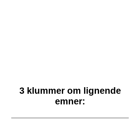
[et_bloom_inline optin_id=”optin_1″]
3 klummer om lignende
emner: