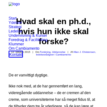
Start
Hvad skal en ph.d.,
Ydelser
Strategi
hvis hun ikke skal
Ledelse
Undervisning & Kurser
forske?
Foredrag & Facilitering
Klummer
Om Cambiamento
12. oktober 2015
|
Om
Forskning
,
Uddannelse
|
Af
Allan J. Christensen,
Kontakt
ledelsesrådgiver i Cambiamento
De er vanvittigt dygtige.
Ikke nok med, at de har gennemført en lang,
videregående uddannelse – de er cremen af den
creme, som universiteterne har så meget fidus til, at
de tilbyder dem tre år yderligere, så de kan lære at