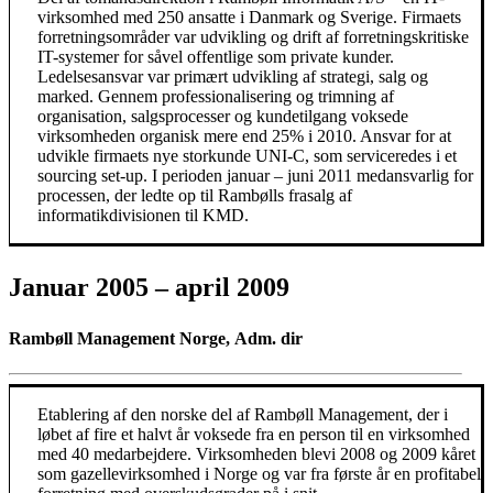
virksomhed med 250 ansatte i Danmark og Sverige. Firmaets
forretningsområder var udvikling og drift af forretningskritiske
IT-systemer for såvel offentlige som private kunder.
Ledelsesansvar var primært udvikling af strategi, salg og
marked. Gennem professionalisering og trimning af
organisation, salgsprocesser og kundetilgang voksede
virksomheden organisk mere end 25% i 2010. Ansvar for at
udvikle firmaets nye storkunde UNI-C, som serviceredes i et
sourcing set-up. I perioden januar – juni 2011 medansvarlig for
processen, der ledte op til Rambølls frasalg af
informatikdivisionen til KMD.
Januar 2005 – april 2009
Rambøll Management Norge, Adm. dir
Etablering af den norske del af Rambøll Management, der i
løbet af fire et halvt år voksede fra en person til en virksomhed
med 40 medarbejdere. Virksomheden blevi 2008 og 2009 kåret
som gazellevirksomhed i Norge og var fra første år en profitabel