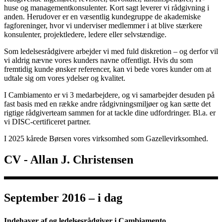
huse og managementkonsulenter. Kort sagt leverer vi rådgivning i
anden. Herudover er en væsentlig kundegruppe de akademiske
fagforeninger, hvor vi underviser medlemmer i at blive stærkere
konsulenter, projektledere, ledere eller selvstændige.
Som ledelsesrådgivere arbejder vi med fuld diskretion – og derfor vil
vi aldrig nævne vores kunders navne offentligt. Hvis du som
fremtidig kunde ønsker referencer, kan vi bede vores kunder om at
udtale sig om vores ydelser og kvalitet.
I Cambiamento er vi 3 medarbejdere, og vi
samarbejder desuden
på
fast basis
med en række andre rådgivningsmiljøer og kan sætte det
rigtige rådgiverteam samme
n
for at tackle dine udfordringer. Bl.a. er
vi DISC-certificeret partner.
I 2025 kårede Børsen vores virksomhed som Gazellevirksomhed.
CV - Allan J. Christensen
September 2016 – i dag
Indehaver af og ledelsesrådgiver i Cambiamento