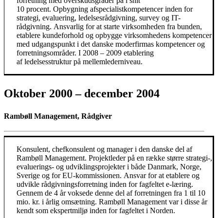
forretning med overskudsgrader på i snit
10 procent. Opbygning afspecialistkompetencer inden for
strategi, evaluering, ledelsesrådgivning, survey og IT-
rådgivning. Ansvarlig for at starte virksomheden fra bunden,
etablere kundeforhold og opbygge virksomhedens kompetencer
med udgangspunkt i det danske moderfirmas kompetencer og
forretningsområder. I 2008 – 2009 etablering
af ledelsesstruktur på mellemlederniveau.
Oktober 2000 – december 2004
Rambøll Management, Rådgiver
Konsulent, chefkonsulent og manager i den danske del af
Rambøll Management. Projektleder på en række større strategi-,
evaluerings- og udviklingsprojekter i både Danmark, Norge,
Sverige og for EU-kommissionen. Ansvar for at etablere og
udvikle rådgivningsforretning inden for fagfeltet e-læring.
Gennem de 4 år voksede denne del af forretningen fra 1 til 10
mio. kr. i årlig omsætning. Rambøll Management var i disse år
kendt som ekspertmiljø inden for fagfeltet i Norden.