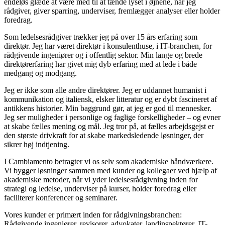
endeløs glæde at være med til at tænde lyset i øjnene, når jeg
rådgiver, giver sparring
, underviser, fremlægger analyser eller
holder
foredrag.
S
om ledels
esrådgiver
trækker jeg på
over 15
år
s
erfaring som
direktør
.
Jeg har været direktør i
konsulenthuse
, i IT-
branchen
,
for
rådgivende ingeniører
og i offentlig sektor
.
Min lange og brede
direktørerfaring har givet mig dyb erfaring med at
lede i
både
medgang og modgang.
Jeg er ikke som alle andre direktører. Jeg er uddannet humanist
i
kommunikation og italiensk
, elsker litteratur og er dybt fascineret af
antikkens historier
. Min
baggrund gør, at jeg er god til mennesker.
Jeg
ser muligheder i personlige og faglige forskelligheder – og evner
at skabe fælles mening og mål.
Jeg tror på
, at fælles arbejdsgejst er
den største drivkraft for at skabe
markedsledende løsninger, der
sikrer høj indtjening.
I Cambiamento
betragter vi os selv som
akademiske håndværkere.
Vi bygger løsninger sammen med kunder og kollegaer ved hjælp af
akademiske metoder
, når vi yder ledelsesrådgivning inden for
strategi
og ledelse, underviser på kurser, holder foredrag eller
faciliterer konferencer og seminarer.
Vores kunder er primært inden for rådgivningsbranchen:
Rådgivende ingeniører, revisorer, advokater, landinspektører, IT-