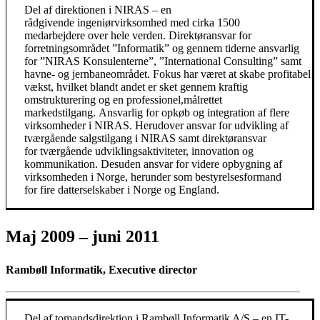
Del af direktionen i NIRAS – en
rådgivende ingeniørvirksomhed med cirka 1500
medarbejdere over hele verden. Direktøransvar for
forretningsområdet ”Informatik” og gennem tiderne ansvarlig
for ”NIRAS Konsulenterne”, ”International Consulting” samt
havne- og jernbaneområdet. Fokus har været at skabe profitabel
vækst, hvilket blandt andet er sket gennem kraftig
omstrukturering og en professionel,målrettet
markedstilgang. Ansvarlig for opkøb og integration af flere
virksomheder i NIRAS. Herudover ansvar for udvikling af
tværgående salgstilgang i NIRAS samt direktøransvar
for tværgående udviklingsaktiviteter, innovation og
kommunikation. Desuden ansvar for videre opbygning af
virksomheden i Norge, herunder som bestyrelsesformand
for fire datterselskaber i Norge og England.
Maj 2009 – juni 2011
Rambøll Informatik, Executive director
Del af tomandsdirektion i Rambøll Informatik A/S – en IT-