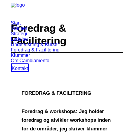
Start
Foredrag
&
Ydelser
Strategi
Facilitering
Ledelse
Undervisning & Kurser
Foredrag & Facilitering
Klummer
Om Cambiamento
Kontakt
FOREDRAG
&
FACILITERING
Foredrag & workshops:
Jeg holder
foredrag og afvikler workshops inden
for de områder, jeg skriver klummer