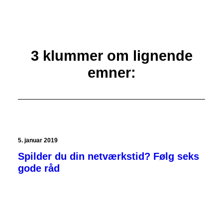
3 klummer om lignende
emner:
5. januar 2019
Spilder du din netværkstid? Følg seks
gode råd
LEDELSE
KOMMUNIKATION
ARBEJDSMARKED
Vi spilder masser af tid på at netværke. Vi hamstrer