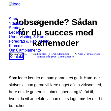
Start
Jobsøgende? Sådan
Ydelser
Strategi
får du succes med
Ledelse
Undervisning & Kurser
kaffemøder
Foredrag & Facilitering
Klummer
Om Cambiamento
15. marts 2018
|
Om
Ledelse
,
HR
,
Arbejdsmarked
|
Af
Allan J. Christensen,
Kontakt
ledelsesrådgiver i Cambiamento
Som leder kender du ham garanteret godt. Ham, der
skriver, at han gerne vil lære noget af din virksomhed,
høre om de generelle jobmuligheder og få råd til,
hvem du vil anbefale, at han ellers tager møder med i
branchen.