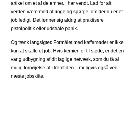
artikel om et af de emner, I har vendt. Lad for alt i
verden være med at ringe og spørge, om der nu er et
job ledigt. Det lønner sig aldrig at praktisere
pistolpolitik eller udstråle panik.
Og tænk langsigtet: Formålet med kaffemøder er ikke
kun at skaffe et job. Hvis kemien er til stede, er det en
varig udbygning af dit faglige netværk, som du få al
mulig fornøjelse af i fremtiden – muligvis også ved
næste jobskifte.
[et_bloom_inline optin_id=”optin_1″]