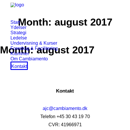
Month: august 2017
Start
Ydelser
Strategi
Ledelse
Undervisning & Kurser
Month: august 2017
Foredrag & Facilitering
Klummer
Om Cambiamento
Kontakt
Kontakt
ajc@cambiamento.dk
Telefon +45 30 43 19 70
CVR: 41966971