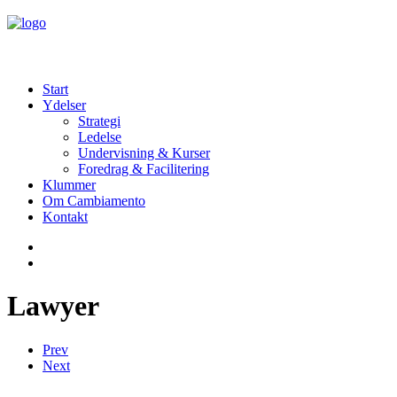
Start
Ydelser
Strategi
Ledelse
Undervisning & Kurser
Foredrag & Facilitering
Klummer
Om Cambiamento
Kontakt
Lawyer
Prev
Next