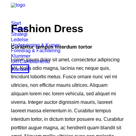
Start
Fashion Dress
Ydelser
Strategi
Ledelse
Undervisning & Kurser
Curabitur tempus interdum tortor
Foredrag & Facilitering
Klummer
Lorem ipsum dolor sit amet, consectetur adipiscing
Om Cambiamento
elit. Nulla odio magna, lacinia nec neque quis,
Kontakt
tincidunt lobortis metus. Fusce ornare nunc vel mi
ultricies, non efficitur mauris ultrices. Aliquam
aliquam lorem nec lorem vehicula, sed aliquet mi
viverra. Integer auctor dignissim mauris, laoreet
laoreet massa elementum in. Curabitur tempus
interdum tortor, in dictum tortor posuere eu. Curabitur
porttitor augue magna, ac hendrerit quam blandit sit